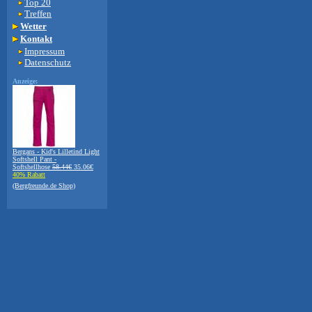
Top 20
Treffen
Wetter
Kontakt
Impressum
Datenschutz
Anzeige:
Bergans - Kid's Lilletind Light
Softshell Pant -
Softshellhose
58.44€
35.06€
40% Rabatt
(Bergfreunde.de Shop)