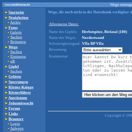
Wege eintrage
www.teufelsturm.de
Wege, die noch nicht in der Datenbank verfügbar si
Startseite
Neuigkeiten
Archiv
Allgemeine Daten:
Fotos
Name des Gipfels:
Herbstspitze, Bielatal (180)
Galerie
Suchen
Name des Weges:
Nordostwand
Beitragen
Schwierigkeitsgrad:
VIIa RP VIIa
Wege
Bewertung:
Suchen
Kommentar:
Eintragen
nR
Gipfel
Suchen
Gebiete
Sperrungen
Kletter-Knigge
Kletterführer
Ausrüstung
Johanniswacht
Forum
Links
Copyright © 199
Benutzer
Login
Anlegen