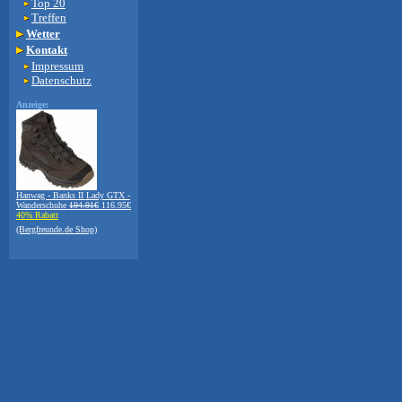
Top 20
Treffen
Wetter
Kontakt
Impressum
Datenschutz
Anzeige:
Hanwag - Banks II Lady GTX -
Wanderschuhe
194.91€
116.95€
40% Rabatt
(Bergfreunde.de Shop)