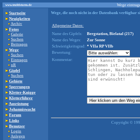
Wege eintrage
www.teufelsturm.de
Wege, die noch nicht in der Datenbank verfügbar si
Startseite
Neuigkeiten
Archiv
Allgemeine Daten:
Fotos
Name des Gipfels:
Bergstation, Bielatal (217)
Galerie
Suchen
Name des Weges:
Zur Sonne
Beitragen
Schwierigkeitsgrad:
* VIIa RP VIIb
Wege
Bewertung:
Suchen
Kommentar:
Eintragen
nR
Gipfel
Suchen
Gebiete
Sperrungen
Kletter-Knigge
Kletterführer
Ausrüstung
Johanniswacht
Forum
Links
Copyright © 199
Benutzer
Login
Anlegen