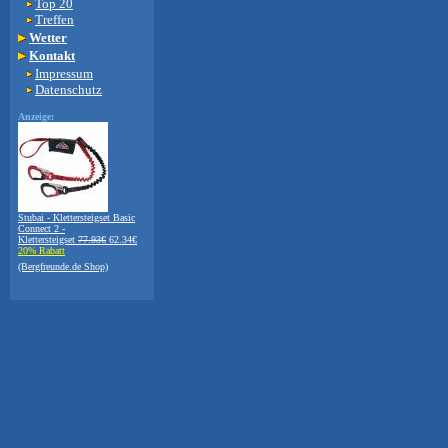
Top 20
Treffen
Wetter
Kontakt
Impressum
Datenschutz
Anzeige:
Stubai - Klettersteigset Basic
Connect 2 -
Klettersteigset
77.93€
62.34€
20% Rabatt
(Bergfreunde.de Shop)