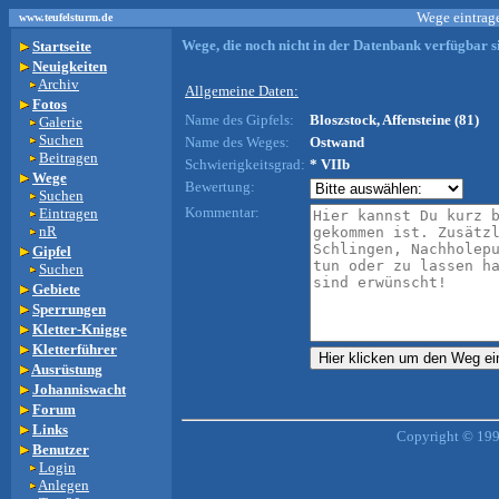
Wege eintrage
www.teufelsturm.de
Wege, die noch nicht in der Datenbank verfügbar si
Startseite
Neuigkeiten
Archiv
Allgemeine Daten:
Fotos
Name des Gipfels:
Bloszstock, Affensteine (81)
Galerie
Suchen
Name des Weges:
Ostwand
Beitragen
Schwierigkeitsgrad:
* VIIb
Wege
Bewertung:
Suchen
Kommentar:
Eintragen
nR
Gipfel
Suchen
Gebiete
Sperrungen
Kletter-Knigge
Kletterführer
Ausrüstung
Johanniswacht
Forum
Links
Copyright © 199
Benutzer
Login
Anlegen