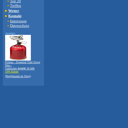
Top 20
Treffen
Wetter
Kontakt
Impressum
Datenschutz
Anzeige:
Primus - Essential Trail Stove
Duo -
Gaskocher
34.07€
30.66€
10% Rabatt
(Bergfreunde.de Shop)