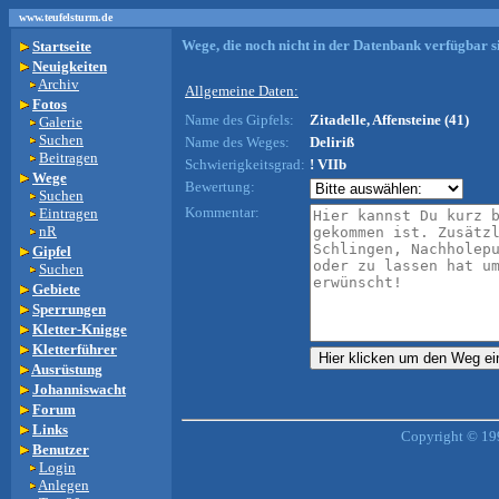
www.teufelsturm.de
Wege, die noch nicht in der Datenbank verfügbar si
Startseite
Neuigkeiten
Archiv
Allgemeine Daten:
Fotos
Name des Gipfels:
Zitadelle, Affensteine (41)
Galerie
Suchen
Name des Weges:
Deliriß
Beitragen
Schwierigkeitsgrad:
! VIIb
Wege
Bewertung:
Suchen
Kommentar:
Eintragen
nR
Gipfel
Suchen
Gebiete
Sperrungen
Kletter-Knigge
Kletterführer
Ausrüstung
Johanniswacht
Forum
Links
Copyright © 19
Benutzer
Login
Anlegen