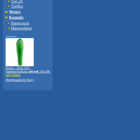
Top 20
Treffen
Wetter
Kontakt
Impressum
Datenschutz
Anzeige:
Deuter - Astro 250 -
Daunenschlafsack
185.16€
166.64€
10% Rabatt
(Bergfreunde.de Shop)