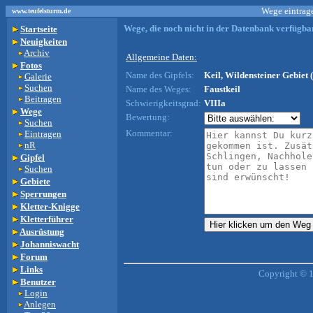
Wege eintrage
www.teufelsturm.de
Wege, die noch nicht in der Datenbank verfügbar
Startseite
Neuigkeiten
Archiv
Allgemeine Daten:
Fotos
Name des Gipfels:
Keil, Wildensteiner Gebiet 
Galerie
Suchen
Name des Weges:
Faustkeil
Beitragen
Schwierigkeitsgrad:
VIIIa
Wege
Bewertung:
Suchen
Kommentar:
Eintragen
nR
Gipfel
Suchen
Gebiete
Sperrungen
Kletter-Knigge
Kletterführer
Ausrüstung
Johanniswacht
Forum
Links
Copyright © 
Benutzer
Login
Anlegen