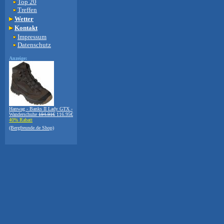
Top 20
Treffen
Wetter
Kontakt
Impressum
Datenschutz
Anzeige:
Hanwag - Banks II Lady GTX -
Wanderschuhe
194.91€
116.95€
40% Rabatt
(Bergfreunde.de Shop)