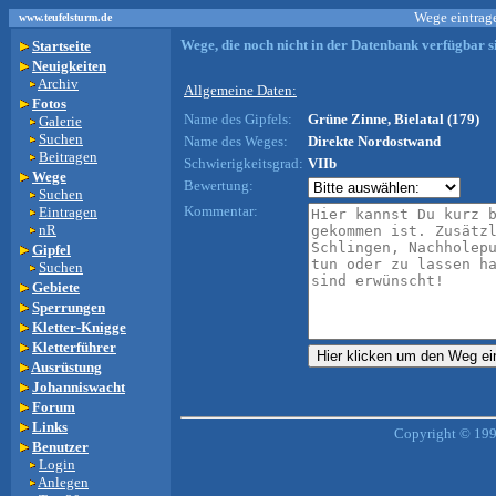
Wege eintrage
www.teufelsturm.de
Wege, die noch nicht in der Datenbank verfügbar si
Startseite
Neuigkeiten
Archiv
Allgemeine Daten:
Fotos
Name des Gipfels:
Grüne Zinne, Bielatal (179)
Galerie
Suchen
Name des Weges:
Direkte Nordostwand
Beitragen
Schwierigkeitsgrad:
VIIb
Wege
Bewertung:
Suchen
Kommentar:
Eintragen
nR
Gipfel
Suchen
Gebiete
Sperrungen
Kletter-Knigge
Kletterführer
Ausrüstung
Johanniswacht
Forum
Links
Copyright © 199
Benutzer
Login
Anlegen