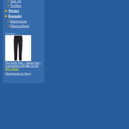
Top 20
Treffen
Wetter
Kontakt
Impressum
Datenschutz
Anzeige:
The North Face - Varuna Pant -
Softshellhose
97.43€
58.46€
40% Rabatt
(Bergfreunde.de Shop)