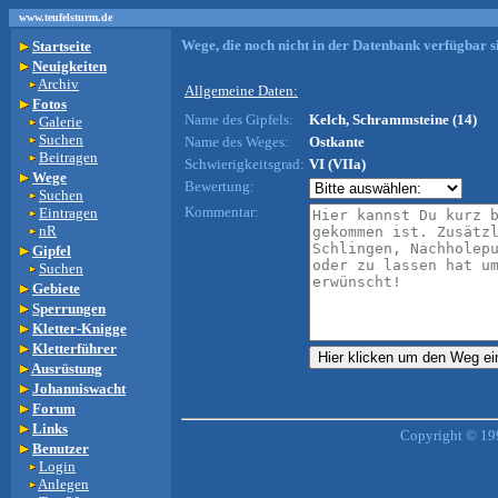
www.teufelsturm.de
Wege, die noch nicht in der Datenbank verfügbar si
Startseite
Neuigkeiten
Archiv
Allgemeine Daten:
Fotos
Name des Gipfels:
Kelch, Schrammsteine (14)
Galerie
Suchen
Name des Weges:
Ostkante
Beitragen
Schwierigkeitsgrad:
VI (VIIa)
Wege
Bewertung:
Suchen
Kommentar:
Eintragen
nR
Gipfel
Suchen
Gebiete
Sperrungen
Kletter-Knigge
Kletterführer
Ausrüstung
Johanniswacht
Forum
Links
Copyright © 19
Benutzer
Login
Anlegen