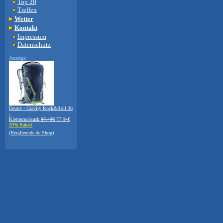
Top 20
Treffen
Wetter
Kontakt
Impressum
Datenschutz
Anzeige:
Deuter - Gravity Rock&Roll 30
-
Kletterrucksack
97.43€
77.94€
20% Rabatt
(Bergfreunde.de Shop)