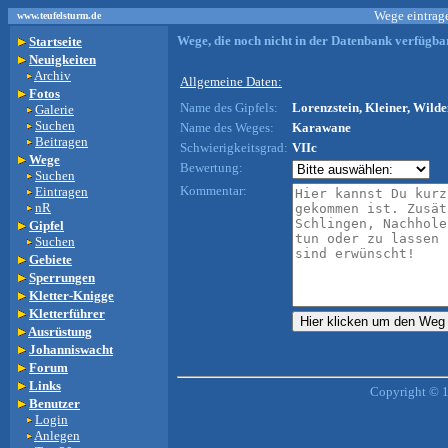
Wege eintrage
www.teufelsturm.de
Wege, die noch nicht in der Datenbank verfügbar
Startseite
Neuigkeiten
Archiv
Allgemeine Daten:
Fotos
Name des Gipfels:
Lorenzstein, Kleiner, Wilde
Galerie
Suchen
Name des Weges:
Karawane
Beitragen
Schwierigkeitsgrad:
VIIc
Wege
Bewertung:
Suchen
Kommentar:
Eintragen
nR
Gipfel
Suchen
Gebiete
Sperrungen
Kletter-Knigge
Kletterführer
Ausrüstung
Johanniswacht
Forum
Links
Copyright © 
Benutzer
Login
Anlegen