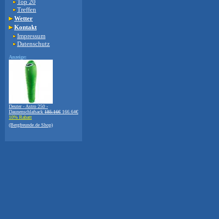
Top 20
Treffen
Wetter
Kontakt
Impressum
Datenschutz
Anzeige:
Deuter - Astro 250 -
Daunenschlafsack
185.16€
166.64€
10% Rabatt
(Bergfreunde.de Shop)