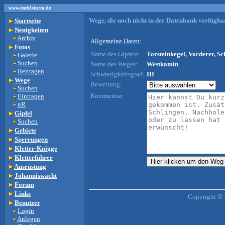
www.teufelsturm.de
Wege, die noch nicht in der Datenbank verfügbar
Startseite
Neuigkeiten
Archiv
Allgemeine Daten:
Fotos
Name des Gipfels:
Torsteinkegel, Vorderer, S
Galerie
Suchen
Name des Weges:
Westkamin
Beitragen
Schwierigkeitsgrad:
III
Wege
Bewertung:
Suchen
Kommentar:
Eintragen
nR
Gipfel
Suchen
Gebiete
Sperrungen
Kletter-Knigge
Kletterführer
Ausrüstung
Johanniswacht
Forum
Links
Copyright © 
Benutzer
Login
Anlegen