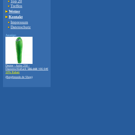
Top 20
Treffen
Wetter
Kontakt
Impressum
Datenschutz
Anzeige:
Deuter - Astro 250 -
Daunenschlafsack
185.16€
166.64€
10% Rabatt
(Bergfreunde.de Shop)