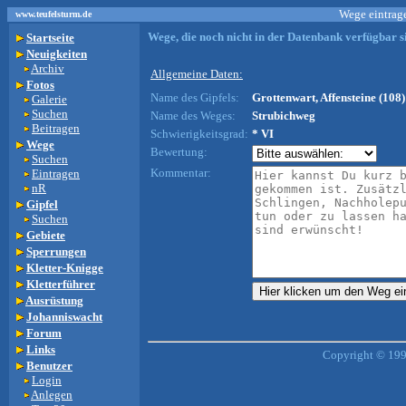
Wege eintrage
www.teufelsturm.de
Wege, die noch nicht in der Datenbank verfügbar si
Startseite
Neuigkeiten
Archiv
Allgemeine Daten:
Fotos
Name des Gipfels:
Grottenwart, Affensteine (108)
Galerie
Suchen
Name des Weges:
Strubichweg
Beitragen
Schwierigkeitsgrad:
* VI
Wege
Bewertung:
Suchen
Kommentar:
Eintragen
nR
Gipfel
Suchen
Gebiete
Sperrungen
Kletter-Knigge
Kletterführer
Ausrüstung
Johanniswacht
Forum
Links
Copyright © 199
Benutzer
Login
Anlegen