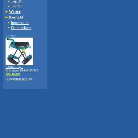
Top 20
Treffen
Wetter
Kontakt
Impressum
Datenschutz
Anzeige:
Edelrid - Jay -
Klettergurt
63.31€
37.99€
40% Rabatt
(Bergfreunde.de Shop)