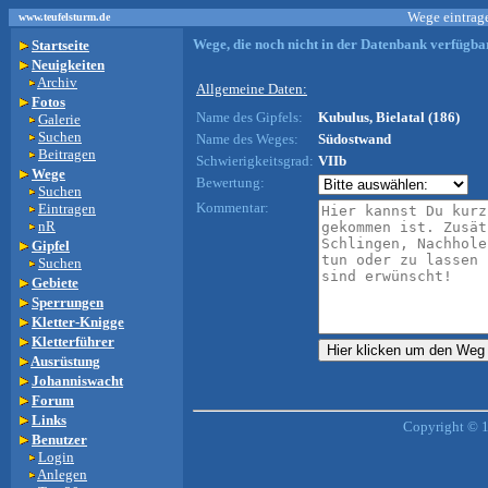
Wege eintrage
www.teufelsturm.de
Wege, die noch nicht in der Datenbank verfügbar
Startseite
Neuigkeiten
Archiv
Allgemeine Daten:
Fotos
Name des Gipfels:
Kubulus, Bielatal (186)
Galerie
Suchen
Name des Weges:
Südostwand
Beitragen
Schwierigkeitsgrad:
VIIb
Wege
Bewertung:
Suchen
Kommentar:
Eintragen
nR
Gipfel
Suchen
Gebiete
Sperrungen
Kletter-Knigge
Kletterführer
Ausrüstung
Johanniswacht
Forum
Links
Copyright © 
Benutzer
Login
Anlegen