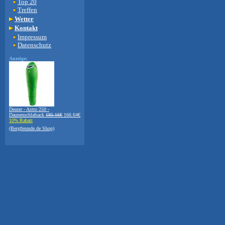
Top 20
Treffen
Wetter
Kontakt
Impressum
Datenschutz
Anzeige:
Deuter - Astro 250 -
Daunenschlafsack
185.16€
166.64€
10% Rabatt
(Bergfreunde.de Shop)