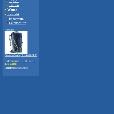
Top 20
Treffen
Wetter
Kontakt
Impressum
Datenschutz
Anzeige:
Deuter - Gravity Rock&Roll 30
-
Kletterrucksack
97.43€
77.94€
20% Rabatt
(Bergfreunde.de Shop)