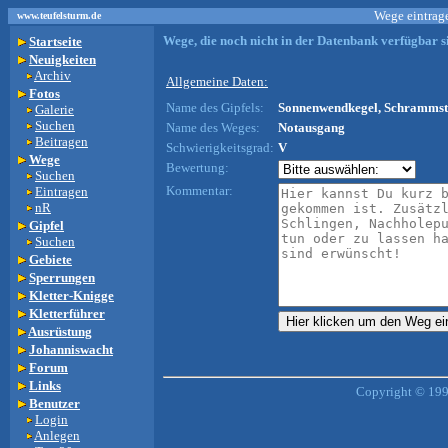
Wege eintrage
www.teufelsturm.de
Wege, die noch nicht in der Datenbank verfügbar si
Startseite
Neuigkeiten
Archiv
Allgemeine Daten:
Fotos
Name des Gipfels:
Sonnenwendkegel, Schrammste
Galerie
Suchen
Name des Weges:
Notausgang
Beitragen
Schwierigkeitsgrad:
V
Wege
Bewertung:
Suchen
Kommentar:
Eintragen
nR
Gipfel
Suchen
Gebiete
Sperrungen
Kletter-Knigge
Kletterführer
Ausrüstung
Johanniswacht
Forum
Links
Copyright © 199
Benutzer
Login
Anlegen