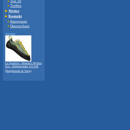
Top 20
Treffen
Wetter
Kontakt
Impressum
Datenschutz
Anzeige:
La Sportiva - Women's Mythos
Eco - Kletterschuhe 115.95€
(Bergfreunde.de Shop)