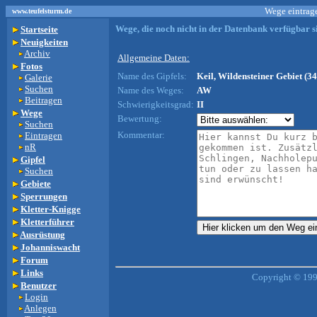
Wege eintrage
www.teufelsturm.de
Wege, die noch nicht in der Datenbank verfügbar si
Startseite
Neuigkeiten
Archiv
Allgemeine Daten:
Fotos
Name des Gipfels:
Keil, Wildensteiner Gebiet (34
Galerie
Suchen
Name des Weges:
AW
Beitragen
Schwierigkeitsgrad:
II
Wege
Bewertung:
Suchen
Kommentar:
Eintragen
nR
Gipfel
Suchen
Gebiete
Sperrungen
Kletter-Knigge
Kletterführer
Ausrüstung
Johanniswacht
Forum
Links
Copyright © 199
Benutzer
Login
Anlegen