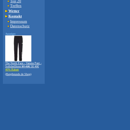
Top 20
Treffen
Wetter
Kontakt
Impressum
Datenschutz
Anzeige:
The North Face - Varuna Pant -
Softshellhose
97.43€
58.46€
40% Rabatt
(Bergfreunde.de Shop)