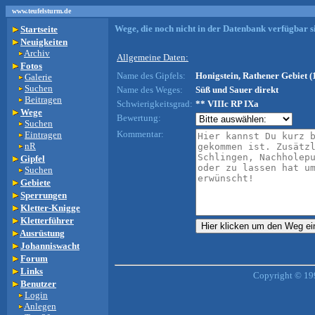
www.teufelsturm.de
Wege, die noch nicht in der Datenbank verfügbar si
Startseite
Neuigkeiten
Archiv
Allgemeine Daten:
Fotos
Name des Gipfels:
Honigstein, Rathener Gebiet (
Galerie
Suchen
Name des Weges:
Süß und Sauer direkt
Beitragen
Schwierigkeitsgrad:
** VIIIc RP IXa
Wege
Bewertung:
Suchen
Kommentar:
Eintragen
nR
Gipfel
Suchen
Gebiete
Sperrungen
Kletter-Knigge
Kletterführer
Ausrüstung
Johanniswacht
Forum
Links
Copyright © 19
Benutzer
Login
Anlegen