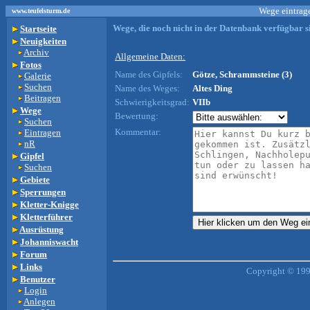
Wege eintrage
www.teufelsturm.de
Wege, die noch nicht in der Datenbank verfügbar si
Startseite
Neuigkeiten
Archiv
Allgemeine Daten:
Fotos
Name des Gipfels:
Götze, Schrammsteine (3)
Galerie
Suchen
Name des Weges:
Altes Ding
Beitragen
Schwierigkeitsgrad:
VIIb
Wege
Bewertung:
Suchen
Kommentar:
Eintragen
nR
Gipfel
Suchen
Gebiete
Sperrungen
Kletter-Knigge
Kletterführer
Ausrüstung
Johanniswacht
Forum
Links
Copyright © 199
Benutzer
Login
Anlegen