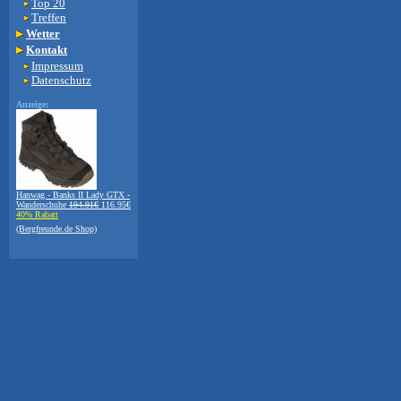
Top 20
Treffen
Wetter
Kontakt
Impressum
Datenschutz
Anzeige:
Hanwag - Banks II Lady GTX -
Wanderschuhe
194.91€
116.95€
40% Rabatt
(Bergfreunde.de Shop)