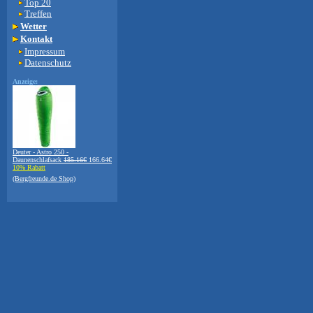
Top 20
Treffen
Wetter
Kontakt
Impressum
Datenschutz
Anzeige:
Deuter - Astro 250 -
Daunenschlafsack
185.16€
166.64€
10% Rabatt
(Bergfreunde.de Shop)