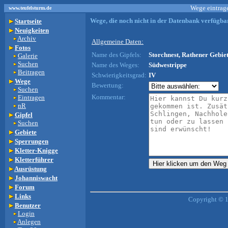
Wege eintrage
www.teufelsturm.de
Wege, die noch nicht in der Datenbank verfügbar
Startseite
Neuigkeiten
Archiv
Allgemeine Daten:
Fotos
Name des Gipfels:
Storchnest, Rathener Gebiet
Galerie
Suchen
Name des Weges:
Südwestrippe
Beitragen
Schwierigkeitsgrad:
IV
Wege
Bewertung:
Suchen
Kommentar:
Eintragen
nR
Gipfel
Suchen
Gebiete
Sperrungen
Kletter-Knigge
Kletterführer
Ausrüstung
Johanniswacht
Forum
Links
Copyright © 
Benutzer
Login
Anlegen