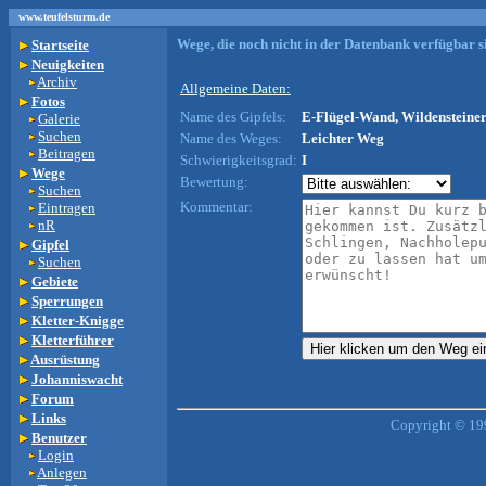
www.teufelsturm.de
Wege, die noch nicht in der Datenbank verfügbar si
Startseite
Neuigkeiten
Archiv
Allgemeine Daten:
Fotos
Name des Gipfels:
E-Flügel-Wand, Wildensteiner
Galerie
Suchen
Name des Weges:
Leichter Weg
Beitragen
Schwierigkeitsgrad:
I
Wege
Bewertung:
Suchen
Kommentar:
Eintragen
nR
Gipfel
Suchen
Gebiete
Sperrungen
Kletter-Knigge
Kletterführer
Ausrüstung
Johanniswacht
Forum
Links
Copyright © 19
Benutzer
Login
Anlegen