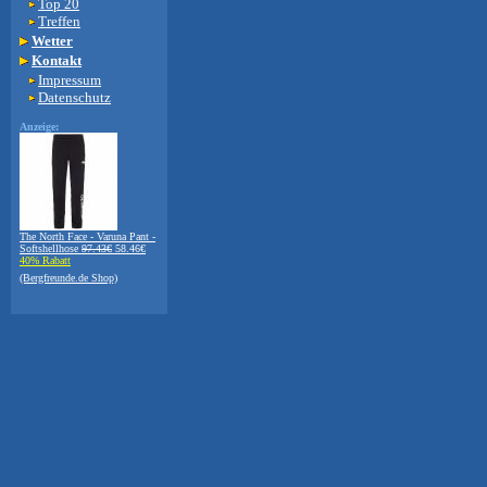
Top 20
Treffen
Wetter
Kontakt
Impressum
Datenschutz
Anzeige:
The North Face - Varuna Pant -
Softshellhose
97.43€
58.46€
40% Rabatt
(Bergfreunde.de Shop)