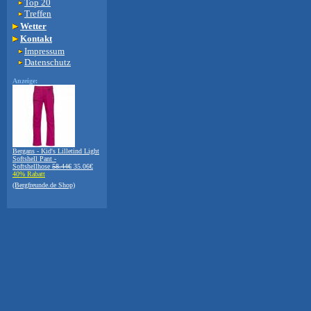
Top 20
Treffen
Wetter
Kontakt
Impressum
Datenschutz
Anzeige:
Bergans - Kid's Lilletind Light
Softshell Pant -
Softshellhose
58.44€
35.06€
40% Rabatt
(Bergfreunde.de Shop)