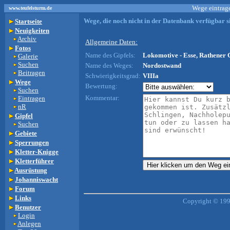
Wege eintrage
www.teufelsturm.de
Wege, die noch nicht in der Datenbank verfügbar si
Startseite
Neuigkeiten
Archiv
Allgemeine Daten:
Fotos
Name des Gipfels:
Lokomotive - Esse, Rathener G
Galerie
Suchen
Name des Weges:
Nordostwand
Beitragen
Schwierigkeitsgrad:
VIIIa
Wege
Bewertung:
Suchen
Kommentar:
Eintragen
nR
Gipfel
Suchen
Gebiete
Sperrungen
Kletter-Knigge
Kletterführer
Ausrüstung
Johanniswacht
Forum
Links
Copyright © 199
Benutzer
Login
Anlegen