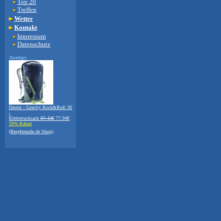
Top 20
Treffen
Wetter
Kontakt
Impressum
Datenschutz
Anzeige:
Deuter - Gravity Rock&Roll 30
-
Kletterrucksack
97.43€
77.94€
20% Rabatt
(Bergfreunde.de Shop)