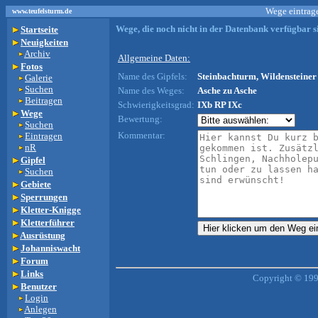
Wege eintrage
www.teufelsturm.de
Wege, die noch nicht in der Datenbank verfügbar si
Startseite
Neuigkeiten
Archiv
Allgemeine Daten:
Fotos
Name des Gipfels:
Steinbachturm, Wildensteiner 
Galerie
Suchen
Name des Weges:
Asche zu Asche
Beitragen
Schwierigkeitsgrad:
IXb RP IXc
Wege
Bewertung:
Suchen
Kommentar:
Eintragen
nR
Gipfel
Suchen
Gebiete
Sperrungen
Kletter-Knigge
Kletterführer
Ausrüstung
Johanniswacht
Forum
Links
Copyright © 199
Benutzer
Login
Anlegen