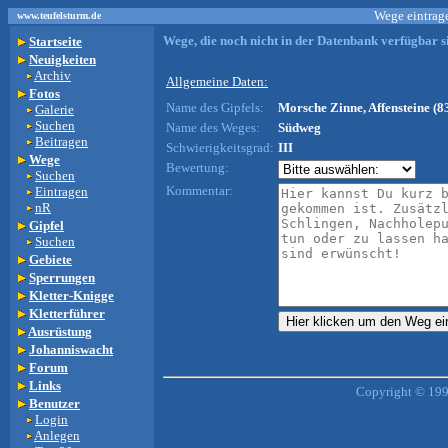
Wege eintrage
www.teufelsturm.de
Wege, die noch nicht in der Datenbank verfügbar si
Startseite
Neuigkeiten
Archiv
Allgemeine Daten:
Fotos
Name des Gipfels:
Morsche Zinne, Affensteine (8
Galerie
Suchen
Name des Weges:
Südweg
Beitragen
Schwierigkeitsgrad:
III
Wege
Bewertung:
Suchen
Kommentar:
Eintragen
nR
Gipfel
Suchen
Gebiete
Sperrungen
Kletter-Knigge
Kletterführer
Ausrüstung
Johanniswacht
Forum
Links
Copyright © 199
Benutzer
Login
Anlegen