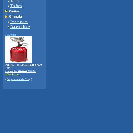
Top 20
Treffen
Wetter
Kontakt
Impressum
Datenschutz
Anzeige:
Primus - Essential Trail Stove
Duo -
Gaskocher
34.07€
30.66€
10% Rabatt
(Bergfreunde.de Shop)