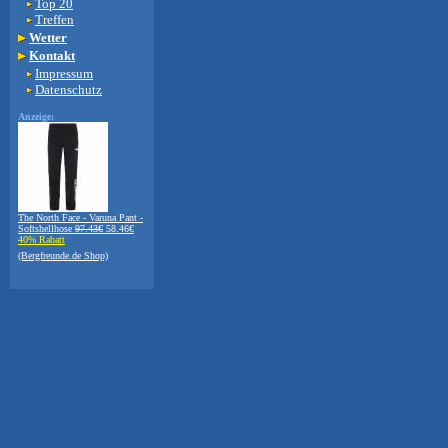
Top 20
Treffen
Wetter
Kontakt
Impressum
Datenschutz
Anzeige:
The North Face - Varuna Pant -
Softshellhose
97.43€
58.46€
40% Rabatt
(Bergfreunde.de Shop)