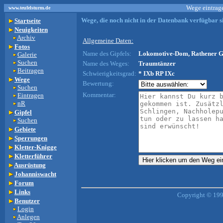
Wege eintrage
www.teufelsturm.de
Wege, die noch nicht in der Datenbank verfügbar si
Startseite
Neuigkeiten
Archiv
Allgemeine Daten:
Fotos
Name des Gipfels:
Lokomotive-Dom, Rathener Ge
Galerie
Suchen
Name des Weges:
Traumtänzer
Beitragen
Schwierigkeitsgrad:
* IXb RP IXc
Wege
Bewertung:
Suchen
Kommentar:
Eintragen
nR
Gipfel
Suchen
Gebiete
Sperrungen
Kletter-Knigge
Kletterführer
Ausrüstung
Johanniswacht
Forum
Links
Copyright © 199
Benutzer
Login
Anlegen