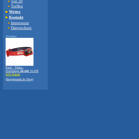
Top 20
Treffen
Wetter
Kontakt
Impressum
Datenschutz
Anzeige:
Petzl - Tikka -
Stirnlampe
29.19€
16.05€
45% Rabatt
(Bergfreunde.de Shop)