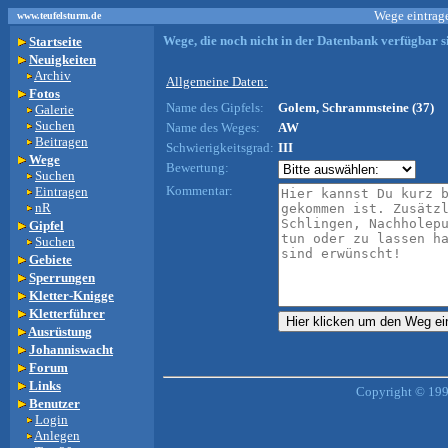
Wege eintrage
www.teufelsturm.de
Wege, die noch nicht in der Datenbank verfügbar si
Startseite
Neuigkeiten
Archiv
Allgemeine Daten:
Fotos
Name des Gipfels:
Golem, Schrammsteine (37)
Galerie
Suchen
Name des Weges:
AW
Beitragen
Schwierigkeitsgrad:
III
Wege
Bewertung:
Suchen
Kommentar:
Eintragen
nR
Gipfel
Suchen
Gebiete
Sperrungen
Kletter-Knigge
Kletterführer
Ausrüstung
Johanniswacht
Forum
Links
Copyright © 199
Benutzer
Login
Anlegen