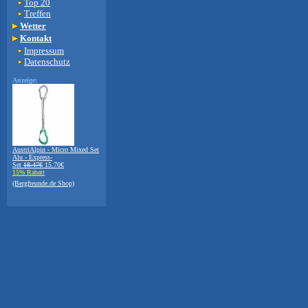
Top 20
Treffen
Wetter
Kontakt
Impressum
Datenschutz
Anzeige:
AustriAlpin - Micro Mixed Set
Alu - Express-
Set
18.47€
15.70€
15% Rabatt
(Bergfreunde.de Shop)