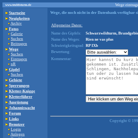
Wege eintrage
www.teufelsturm.de
Wege, die noch nicht in der Datenbank verfügbar si
Startseite
Neuigkeiten
Archiv
Allgemeine Daten:
Fotos
Name des Gipfels:
Schwarzwildturm, Brandgebie
Galerie
Suchen
Name des Weges:
Rien ne vas plus
Beitragen
Schwierigkeitsgrad:
RP IXb
Wege
Bewertung:
Suchen
Kommentar:
Eintragen
nR
Gipfel
Suchen
Gebiete
Sperrungen
Kletter-Knigge
Kletterführer
Ausrüstung
Johanniswacht
Forum
Links
Copyright © 199
Benutzer
Login
Anlegen