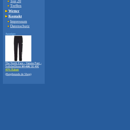
Top 20
Treffen
Wetter
Kontakt
Impressum
Datenschutz
Anzeige:
The North Face - Varuna Pant -
Softshellhose
97.43€
58.46€
40% Rabatt
(Bergfreunde.de Shop)