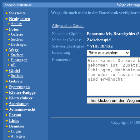
Wege eintrage
www.teufelsturm.de
Wege, die noch nicht in der Datenbank verfügbar si
Startseite
Neuigkeiten
Archiv
Allgemeine Daten:
Fotos
Name des Gipfels:
Panoramafels, Brandgebiet (3
Galerie
Suchen
Name des Weges:
Zwischenspiel
Beitragen
Schwierigkeitsgrad:
* VIIIc RP IXa
Wege
Bewertung:
Suchen
Kommentar:
Eintragen
nR
Gipfel
Suchen
Gebiete
Sperrungen
Kletter-Knigge
Kletterführer
Ausrüstung
Johanniswacht
Forum
Links
Copyright © 199
Benutzer
Login
Anlegen