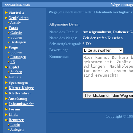
Wege eintrage
www.teufelsturm.de
Wege, die noch nicht in der Datenbank verfügbar si
Startseite
Neuigkeiten
Archiv
Allgemeine Daten:
Fotos
Name des Gipfels:
Amselgrundturm, Rathener Ge
Galerie
Suchen
Name des Weges:
Zeit der reifen Kirschen
Beitragen
Schwierigkeitsgrad:
* IXc
Wege
Bewertung:
Suchen
Kommentar:
Eintragen
nR
Gipfel
Suchen
Gebiete
Sperrungen
Kletter-Knigge
Kletterführer
Ausrüstung
Johanniswacht
Forum
Links
Copyright © 199
Benutzer
Login
Anlegen