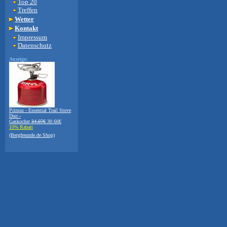
Top 20
Treffen
Wetter
Kontakt
Impressum
Datenschutz
Anzeige:
Primus - Essential Trail Stove
Duo -
Gaskocher
34.07€
30.66€
10% Rabatt
(Bergfreunde.de Shop)