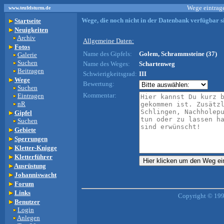
Wege eintrage
www.teufelsturm.de
Wege, die noch nicht in der Datenbank verfügbar si
Startseite
Neuigkeiten
Archiv
Allgemeine Daten:
Fotos
Name des Gipfels:
Golem, Schrammsteine (37)
Galerie
Suchen
Name des Weges:
Schartenweg
Beitragen
Schwierigkeitsgrad:
III
Wege
Bewertung:
Suchen
Kommentar:
Eintragen
nR
Gipfel
Suchen
Gebiete
Sperrungen
Kletter-Knigge
Kletterführer
Ausrüstung
Johanniswacht
Forum
Links
Copyright © 199
Benutzer
Login
Anlegen