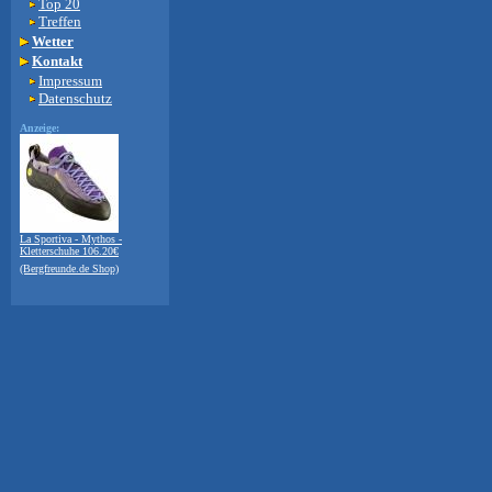
Top 20
Treffen
Wetter
Kontakt
Impressum
Datenschutz
Anzeige:
La Sportiva - Mythos -
Kletterschuhe 106.20€
(Bergfreunde.de Shop)