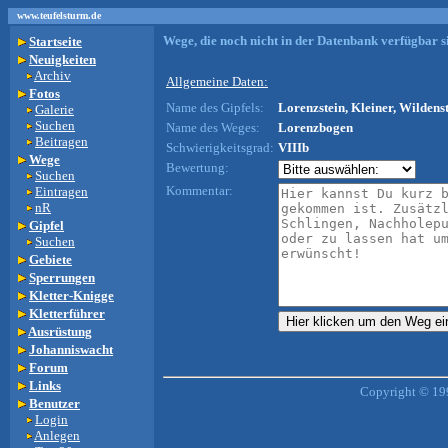
www.teufelsturm.de
Wege, die noch nicht in der Datenbank verfügbar si
Startseite
Neuigkeiten
Archiv
Allgemeine Daten:
Fotos
Name des Gipfels:
Lorenzstein, Kleiner, Wildenst
Galerie
Suchen
Name des Weges:
Lorenzbogen
Beitragen
Schwierigkeitsgrad:
VIIIb
Wege
Bewertung:
Suchen
Kommentar:
Eintragen
nR
Gipfel
Suchen
Gebiete
Sperrungen
Kletter-Knigge
Kletterführer
Ausrüstung
Johanniswacht
Forum
Links
Copyright © 19
Benutzer
Login
Anlegen