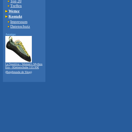
Top 20
Treffen
Wetter
Kontakt
Impressum
Datenschutz
Anzeige:
La Sportiva - Women's Mythos
Eco - Kletterschuhe 115.95€
(Bergfreunde.de Shop)