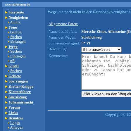
www.teufelsturm.de
Wege, die noch nicht in der Datenbank verfügbar si
Startseite
Neuigkeiten
Archiv
Allgemeine Daten:
Fotos
Name des Gipfels:
Morsche Zinne, Affensteine (8
Galerie
Suchen
Name des Weges:
Strubichweg
Beitragen
Schwierigkeitsgrad:
! * VI
Wege
Bewertung:
Suchen
Kommentar:
Eintragen
nR
Gipfel
Suchen
Gebiete
Sperrungen
Kletter-Knigge
Kletterführer
Ausrüstung
Johanniswacht
Forum
Links
Copyright © 19
Benutzer
Login
Anlegen