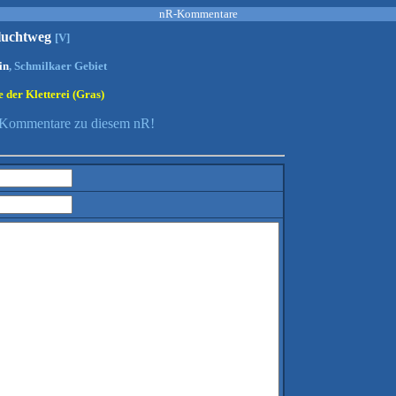
nR-Kommentare
luchtweg
[V]
in
, Schmilkaer Gebiet
 der Kletterei (Gras)
e Kommentare zu diesem nR!