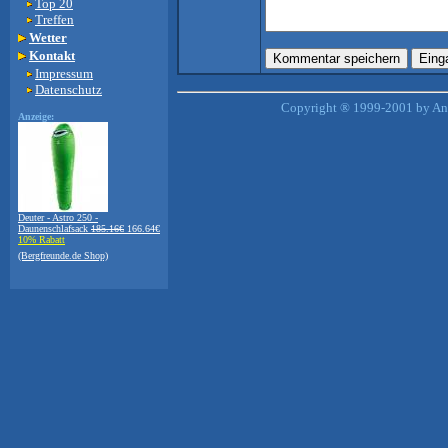
Top 20
Treffen
Wetter
Kontakt
Impressum
Datenschutz
Copyright ® 1999-2001 by And
Anzeige:
Deuter - Astro 250 -
Daunenschlafsack
185.16€
166.64€
10% Rabatt
(Bergfreunde.de Shop)