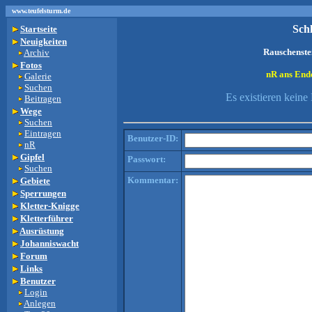
www.teufelsturm.de
Sch
Startseite
Neuigkeiten
Rauschenste
Archiv
Fotos
nR ans Ende
Galerie
Suchen
Es existieren kein
Beitragen
Wege
Suchen
Eintragen
Benutzer-ID:
nR
Gipfel
Passwort:
Suchen
Kommentar:
Gebiete
Sperrungen
Kletter-Knigge
Kletterführer
Ausrüstung
Johanniswacht
Forum
Links
Benutzer
Login
Anlegen