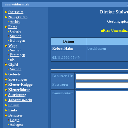
www.teufelsturm.de
Direkte Südw
Startseite
Neuigkeiten
Gerbingspitz
Archiv
Fotos
nR an Unterstützu
Galerie
Suchen
Beitragen
Datum
Wege
Robert Hahn
beschlossen
Suchen
Eintragen
05.11.2002 07:49
nR
Gipfel
Suchen
Gebiete
Benutzer-ID:
Sperrungen
Kletter-Knigge
Passwort:
Kletterführer
Kommentar:
Ausrüstung
Johanniswacht
Forum
Links
Benutzer
Login
Anlegen