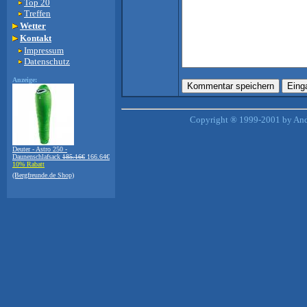
Top 20
Treffen
Wetter
Kontakt
Impressum
Datenschutz
Anzeige:
Copyright ® 1999-2001 by Andr
Deuter - Astro 250 -
Daunenschlafsack
185.16€
166.64€
10% Rabatt
(Bergfreunde.de Shop)