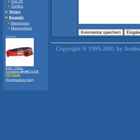
Top 20
Treffen
Wetter
Kontakt
Impressum
Datenschutz
Anzeige:
Copyright ® 1999-2001 by Andreas
Petzl - Tikka -
Stirnlampe
29.19€
16.05€
45% Rabatt
(Bergfreunde.de Shop)