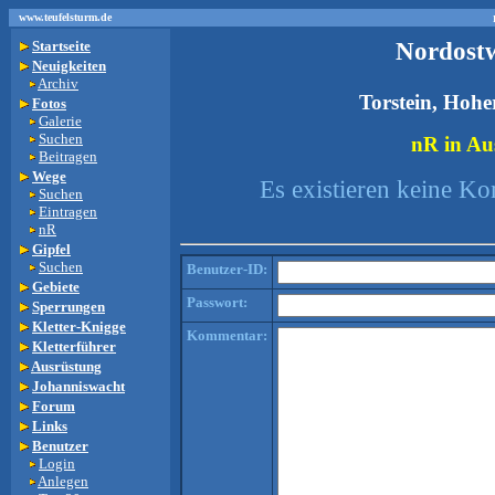
www.teufelsturm.de
Nordost
Startseite
Neuigkeiten
Archiv
Torstein, Hohe
Fotos
Galerie
Suchen
nR in Aus
Beitragen
Wege
Es existieren keine K
Suchen
Eintragen
nR
Gipfel
Suchen
Benutzer-ID:
Gebiete
Passwort:
Sperrungen
Kletter-Knigge
Kommentar:
Kletterführer
Ausrüstung
Johanniswacht
Forum
Links
Benutzer
Login
Anlegen