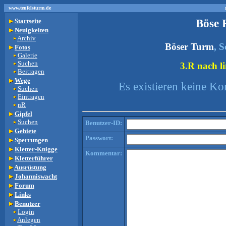
www.teufelsturm.de
Böse 
Startseite
Neuigkeiten
Archiv
Böser Turm
, 
Fotos
Galerie
Suchen
3.R nach li
Beitragen
Wege
Es existieren keine K
Suchen
Eintragen
nR
Gipfel
Suchen
Benutzer-ID:
Gebiete
Passwort:
Sperrungen
Kletter-Knigge
Kommentar:
Kletterführer
Ausrüstung
Johanniswacht
Forum
Links
Benutzer
Login
Anlegen