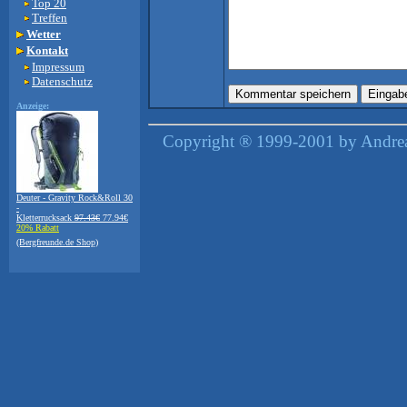
Top 20
Treffen
Wetter
Kontakt
Impressum
Datenschutz
Anzeige:
Copyright ® 1999-2001 by Andreas
Deuter - Gravity Rock&Roll 30
-
Kletterrucksack
97.43€
77.94€
20% Rabatt
(Bergfreunde.de Shop)