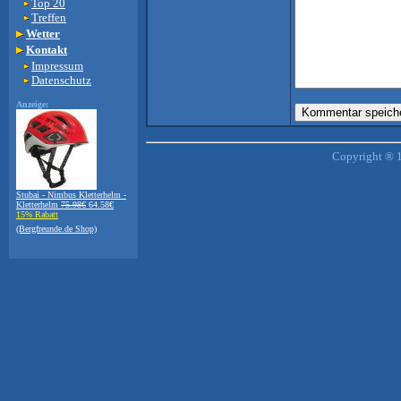
Top 20
Treffen
Wetter
Kontakt
Impressum
Datenschutz
Anzeige:
Copyright ® 1
Stubai - Nimbus Kletterhelm -
Kletterhelm
75.98€
64.58€
15% Rabatt
(Bergfreunde.de Shop)