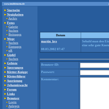
www.teufelsturm.de
Startseite
Neuigkeiten
Archiv
Fotos
Galerie
Suchen
Beitragen
Datum
Wege
martin_kvs
Sobald man den Ein
Suchen
eine sehr gute Knot
Eintragen
08.03.2002 07:47
nR
Gipfel
Suchen
Gebiete
Benutzer-ID:
Sperrungen
Kletter-Knigge
Passwort:
Kletterführer
Kommentar:
Ausrüstung
Johanniswacht
Forum
Links
Benutzer
Login
Anlegen