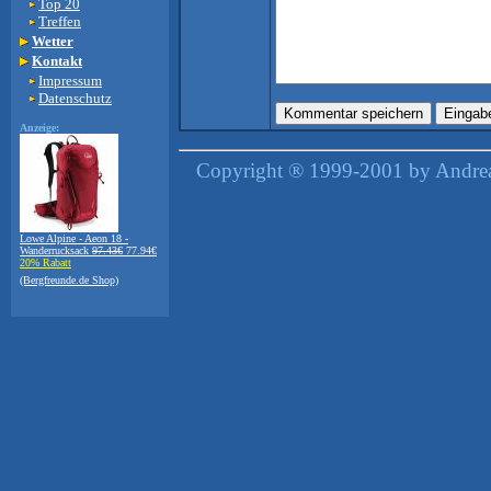
Top 20
Treffen
Wetter
Kontakt
Impressum
Datenschutz
Anzeige:
Copyright ® 1999-2001 by Andreas
Lowe Alpine - Aeon 18 -
Wanderrucksack
97.43€
77.94€
20% Rabatt
(Bergfreunde.de Shop)