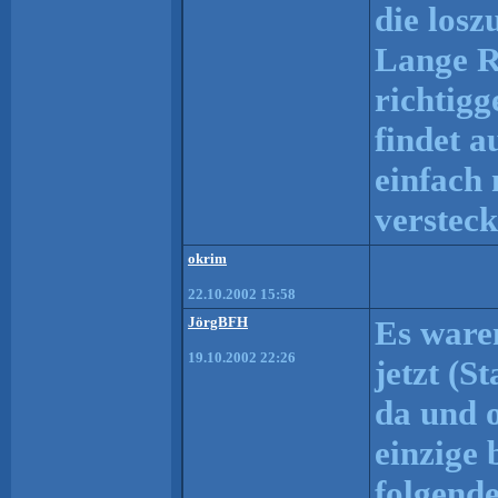
die losz
Lange Re
richtig
findet a
einfach 
verstec
okrim
22.10.2002 15:58
JörgBFH
Es ware
19.10.2002 22:26
jetzt (S
da und o
einzige
folgend