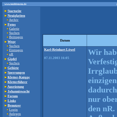
www.teufelsturm.de
Startseite
Neuigkeiten
Archiv
Fotos
Galerie
Suchen
Beitragen
Datum
Wege
Suchen
Karl-Reinhart Löwel
Wir hab
Eintragen
nR
07.11.2003 16:05
Gipfel
Verfesti
Suchen
Gebiete
Irrglaub
Sperrungen
Kletter-Knigge
einzige
Kletterführer
Ausrüstung
dadurch
Johanniswacht
Forum
nur ober
Links
Benutzer
den nR.
Login
Anlegen