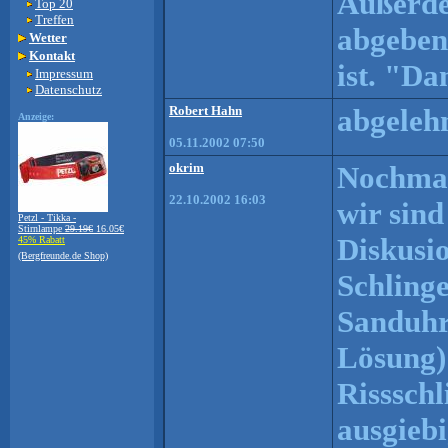
Außerde
Top 20
Treffen
abgeben
Wetter
Kontakt
ist. "Da
Impressum
Datenschutz
Robert Hahn
abgeleh
Anzeige:
05.11.2002 07:50
okrim
Nochmal
22.10.2002 16:03
wir sin
Petzl - Tikka -
Stirnlampe
29.19€
16.05€
Diskusio
45% Rabatt
(Bergfreunde.de Shop)
Schling
Sanduhr 
Lösung) 
Rissschl
ausgieb