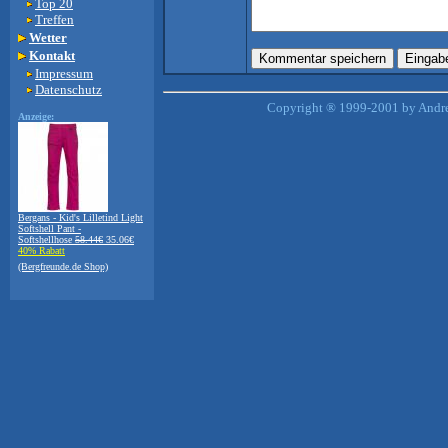
Top 20
Treffen
Wetter
Kontakt
Impressum
Datenschutz
Copyright ® 1999-2001 by Andrea
Anzeige:
Bergans - Kid's Lilletind Light
Softshell Pant -
Softshellhose
58.44€
35.06€
40% Rabatt
(Bergfreunde.de Shop)