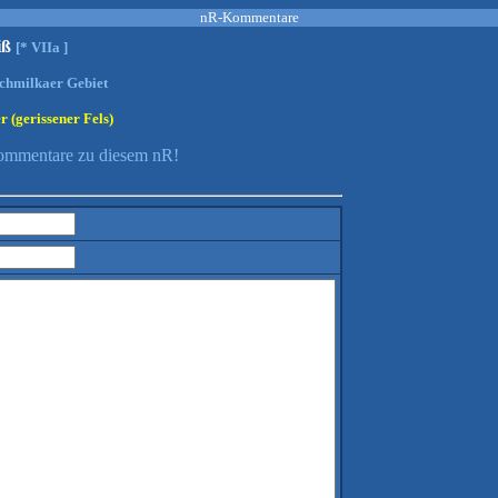
nR-Kommentare
iß
[* VIIa ]
Schmilkaer Gebiet
r (gerissener Fels)
Kommentare zu diesem nR!