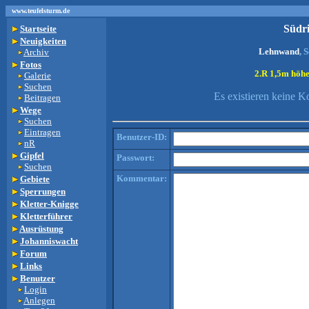
www.teufelsturm.de
Südr
Startseite
Neuigkeiten
Lehnwand
, 
Archiv
Fotos
2.R 1,5m höhe
Galerie
Suchen
Es existieren keine 
Beitragen
Wege
Suchen
Eintragen
Benutzer-ID:
nR
Gipfel
Passwort:
Suchen
Kommentar:
Gebiete
Sperrungen
Kletter-Knigge
Kletterführer
Ausrüstung
Johanniswacht
Forum
Links
Benutzer
Login
Anlegen