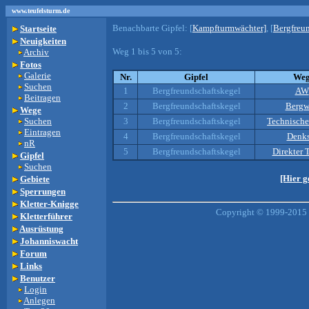
www.teufelsturm.de
Benachbarte Gipfel:
[
Kampfturmwächter]
, [
Bergfreun
Startseite
Neuigkeiten
Weg 1 bis 5 von 5:
Archiv
Fotos
Galerie
Nr.
Gipfel
We
Suchen
1
Bergfreundschaftskegel
AW
Beitragen
2
Bergfreundschaftskegel
Bergw
Wege
Suchen
3
Bergfreundschaftskegel
Technische
Eintragen
4
Bergfreundschaftskegel
Denks
nR
5
Bergfreundschaftskegel
Direkter 
Gipfel
Suchen
[Hier g
Gebiete
Sperrungen
Kletter-Knigge
Copyright © 1999-2015 b
Kletterführer
Ausrüstung
Johanniswacht
Forum
Links
Benutzer
Login
Anlegen