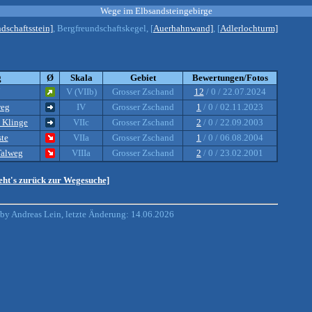
Wege im Elbsandsteingebirge
dschaftsstein]
, Bergfreundschaftskegel, [
Auerhahnwand]
, [
Adlerlochturm]
g
Ø
Skala
Gebiet
Bewertungen/Fotos
V (VIIb)
Grosser Zschand
12
/ 0 / 22.07.2024
eg
IV
Grosser Zschand
1
/ 0 / 02.11.2023
 Klinge
VIIc
Grosser Zschand
2
/ 0 / 22.09.2003
te
VIIa
Grosser Zschand
1
/ 0 / 06.08.2004
Talweg
VIIIa
Grosser Zschand
2
/ 0 / 23.02.2001
eht's zurück zur Wegesuche]
y Andreas Lein, letzte Änderung: 14.06.2026