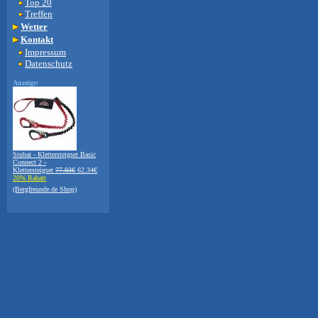
Top 20
Treffen
Wetter
Kontakt
Impressum
Datenschutz
Anzeige:
Stubai - Klettersteigset Basic
Connect 2 -
Klettersteigset
77.93€
62.34€
20% Rabatt
(Bergfreunde.de Shop)