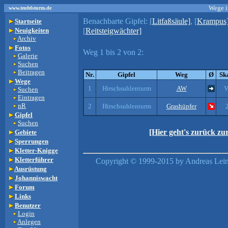
Wege i
www.teufelsturm.de
Benachbarte Gipfel:
[
Litfaßsäule]
, [
Krampus
Startseite
Neuigkeiten
[
Reitsteigwächter]
Archiv
Fotos
Weg 1 bis 2 von 2:
Galerie
Suchen
Beitragen
Nr.
Gipfel
Weg
Ø
Sk
Wege
1
Hirschsuhlenturm
AW
V
Suchen
Eintragen
nR
2
Hirschsuhlenturm
Grashüpfer
Gipfel
Suchen
[Hier geht's zurück z
Gebiete
Sperrungen
Kletter-Knigge
Kletterführer
Copyright © 1999-2015 by Andreas Lein,
Ausrüstung
Johanniswacht
Forum
Links
Benutzer
Login
Anlegen