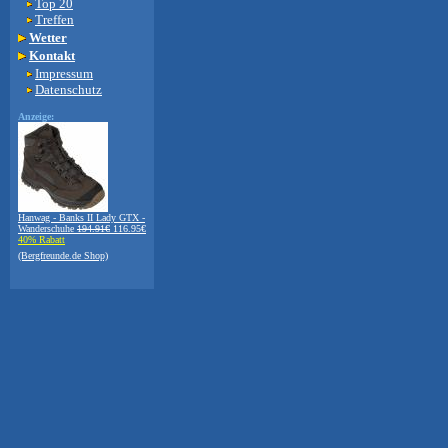
Top 20
Treffen
Wetter
Kontakt
Impressum
Datenschutz
Anzeige:
Hanwag - Banks II Lady GTX -
Wanderschuhe
194.91€
116.95€
40% Rabatt
(Bergfreunde.de Shop)