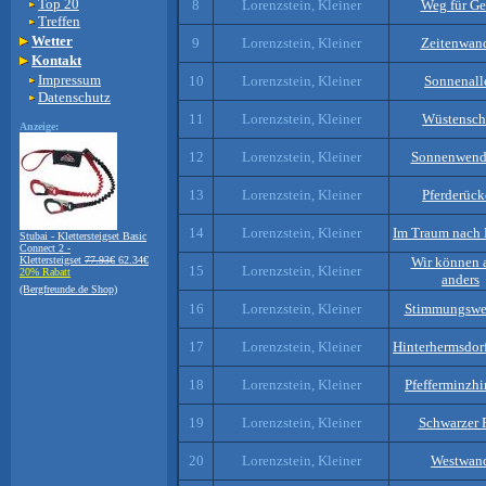
Top 20
8
Lorenzstein, Kleiner
Weg für Ge
Treffen
Wetter
9
Lorenzstein, Kleiner
Zeitenwan
Kontakt
Impressum
10
Lorenzstein, Kleiner
Sonnenall
Datenschutz
11
Lorenzstein, Kleiner
Wüstensch
Anzeige:
12
Lorenzstein, Kleiner
Sonnenwen
13
Lorenzstein, Kleiner
Pferderüc
14
Lorenzstein, Kleiner
Im Traum nach
Stubai - Klettersteigset Basic
Connect 2 -
Klettersteigset
77.93€
62.34€
Wir können 
15
Lorenzstein, Kleiner
20% Rabatt
anders
(Bergfreunde.de Shop)
16
Lorenzstein, Kleiner
Stimmungswe
17
Lorenzstein, Kleiner
Hinterhermsdor
18
Lorenzstein, Kleiner
Pfefferminzh
19
Lorenzstein, Kleiner
Schwarzer 
20
Lorenzstein, Kleiner
Westwan