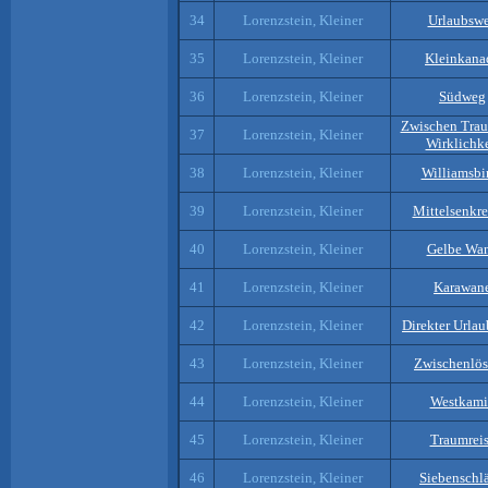
34
Lorenzstein, Kleiner
Urlaubsw
35
Lorenzstein, Kleiner
Kleinkana
36
Lorenzstein, Kleiner
Südweg
Zwischen Tra
37
Lorenzstein, Kleiner
Wirklichke
38
Lorenzstein, Kleiner
Williamsbi
39
Lorenzstein, Kleiner
Mittelsenkre
40
Lorenzstein, Kleiner
Gelbe Wa
41
Lorenzstein, Kleiner
Karawan
42
Lorenzstein, Kleiner
Direkter Urla
43
Lorenzstein, Kleiner
Zwischenlö
44
Lorenzstein, Kleiner
Westkami
45
Lorenzstein, Kleiner
Traumrei
46
Lorenzstein, Kleiner
Siebenschlä