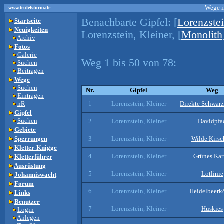
Wege i
www.teufelsturm.de
Benachbarte Gipfel:
[
Lorenzste
Startseite
Neuigkeiten
Lorenzstein, Kleiner, [
Monolith
Archiv
Fotos
Galerie
Weg 1 bis 50 von 78:
Suchen
Beitragen
Wege
Suchen
Nr.
Gipfel
Weg
Eintragen
nR
1
Lorenzstein, Kleiner
Direkte Schwarz
Gipfel
Suchen
2
Lorenzstein, Kleiner
Davidpfa
Gebiete
Sperrungen
3
Lorenzstein, Kleiner
Wilde Kirs
Kletter-Knigge
4
Lorenzstein, Kleiner
Grünes Kar
Kletterführer
Ausrüstung
5
Lorenzstein, Kleiner
Lotlinie
Johanniswacht
Forum
6
Lorenzstein, Kleiner
Heidelbeerk
Links
Benutzer
7
Lorenzstein, Kleiner
Huskies
Login
Anlegen