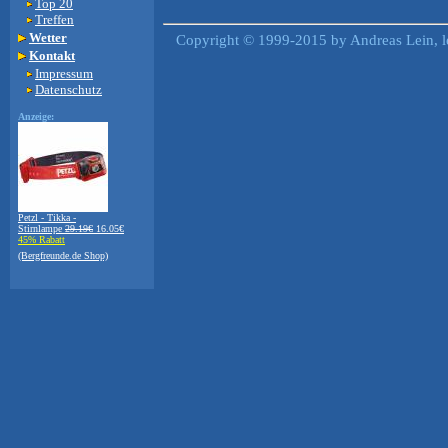
Top 20
Treffen
Wetter
Copyright © 1999-2015 by Andreas Lein, l
Kontakt
Impressum
Datenschutz
Anzeige:
Petzl - Tikka -
Stirnlampe
29.19€
16.05€
45% Rabatt
(Bergfreunde.de Shop)