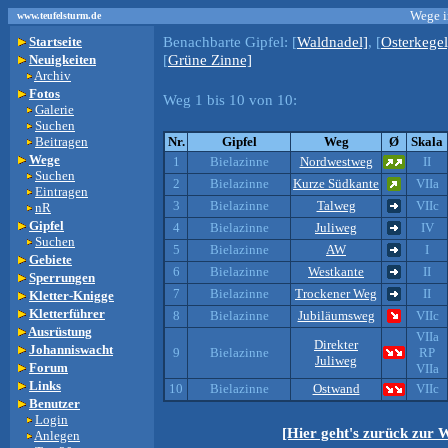
Wege i
www.teufelsturm.de
Benachbarte Gipfel:
[
Waldnadel]
, [
Osterkegel
Startseite
[
Grüne Zinne]
Neuigkeiten
Archiv
Fotos
Weg 1 bis 10 von 10:
Galerie
Suchen
Beitragen
Nr.
Gipfel
Weg
Ø
Skala
Wege
1
Bielazinne
Nordwestweg
II
Suchen
2
Bielazinne
Kurze Südkante
VIIa
Eintragen
3
Bielazinne
Talweg
VIIc
nR
Gipfel
4
Bielazinne
Juliweg
IV
Suchen
5
Bielazinne
AW
I
Gebiete
6
Bielazinne
Westkante
II
Sperrungen
7
Bielazinne
Trockener Weg
II
Kletter-Knigge
Kletterführer
8
Bielazinne
Jubiläumsweg
VIIc
Ausrüstung
VIIa
Direkter
Johanniswacht
9
Bielazinne
RP
Juliweg
Forum
VIIa
Links
10
Bielazinne
Ostwand
VIIc
Benutzer
Login
[Hier geht's zurück zur 
Anlegen