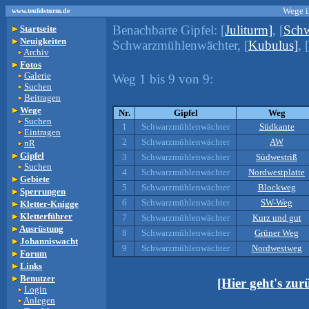
Wege i
www.teufelsturm.de
Benachbarte Gipfel:
[
Juliturm]
, [
Schw
Startseite
Neuigkeiten
Schwarzmühlenwächter, [
Kubulus]
, [
Archiv
Fotos
Galerie
Weg 1 bis 9 von 9:
Suchen
Beitragen
Wege
Nr.
Gipfel
Weg
Suchen
1
Schwarzmühlenwächter
Südkante
Eintragen
2
Schwarzmühlenwächter
AW
nR
Gipfel
3
Schwarzmühlenwächter
Südwestriß
Suchen
4
Schwarzmühlenwächter
Nordwestplatte
Gebiete
5
Schwarzmühlenwächter
Blockweg
Sperrungen
6
Schwarzmühlenwächter
SW-Weg
Kletter-Knigge
Kletterführer
7
Schwarzmühlenwächter
Kurz und gut
Ausrüstung
8
Schwarzmühlenwächter
Grüner Weg
Johanniswacht
9
Schwarzmühlenwächter
Nordwestweg
Forum
Links
Benutzer
[Hier geht's zu
Login
Anlegen