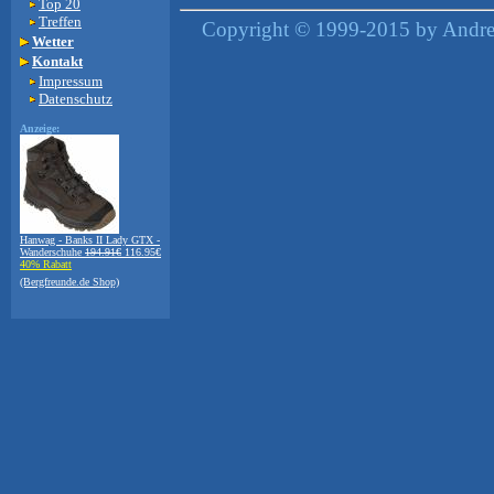
Top 20
Treffen
Copyright © 1999-2015 by Andrea
Wetter
Kontakt
Impressum
Datenschutz
Anzeige:
Hanwag - Banks II Lady GTX -
Wanderschuhe
194.91€
116.95€
40% Rabatt
(Bergfreunde.de Shop)