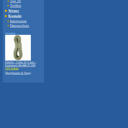
Top 20
Treffen
Wetter
Kontakt
Impressum
Datenschutz
Anzeige:
Edelrid - Cobra 10,3 mm -
Einfachseil
97.43€
87.69€
10% Rabatt
(Bergfreunde.de Shop)