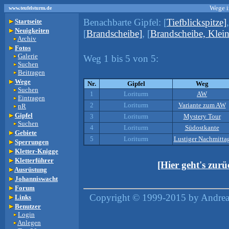
Wege i
www.teufelsturm.de
Benachbarte Gipfel:
[
Tiefblickspitze]
Startseite
Neuigkeiten
[
Brandscheibe]
, [
Brandscheibe, Klein
Archiv
Fotos
Galerie
Weg 1 bis 5 von 5:
Suchen
Beitragen
Wege
Nr.
Gipfel
Weg
Suchen
1
Loriturm
AW
Eintragen
2
Loriturm
Variante zum AW
nR
Gipfel
3
Loriturm
Mystery Tour
Suchen
4
Loriturm
Südostkante
Gebiete
5
Loriturm
Lustiger Nachmitta
Sperrungen
Kletter-Knigge
Kletterführer
[Hier geht's zur
Ausrüstung
Johanniswacht
Forum
Copyright © 1999-2015 by Andreas
Links
Benutzer
Login
Anlegen