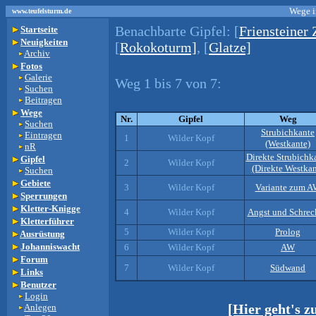
Wege i
www.teufelsturm.de
Benachbarte Gipfel:
[
Friensteiner
Startseite
Neuigkeiten
[
Rokokoturm]
, [
Glatze]
Archiv
Fotos
Galerie
Weg 1 bis 7 von 7:
Suchen
Beitragen
Wege
Nr.
Gipfel
Weg
Suchen
Strubichkante
Eintragen
1
Wilder Kopf
(Westkante)
nR
Direkte Strubichk
Gipfel
2
Wilder Kopf
(Direkte Westka
Suchen
Gebiete
3
Wilder Kopf
Variante zum 
Sperrungen
Kletter-Knigge
4
Wilder Kopf
Angst und Schrec
Kletterführer
5
Wilder Kopf
Prolog
Ausrüstung
Johanniswacht
6
Wilder Kopf
AW
Forum
7
Wilder Kopf
Südwand
Links
Benutzer
Login
[Hier geht's 
Anlegen