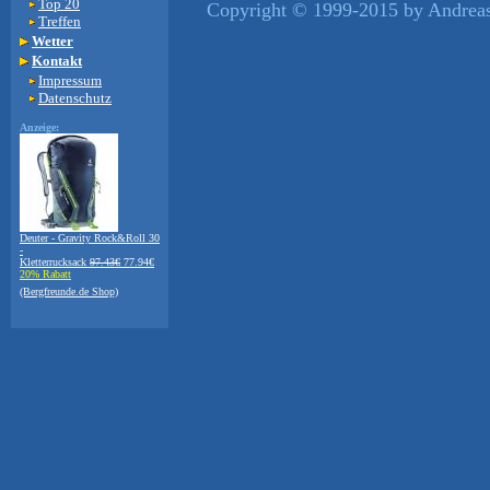
Top 20
Copyright © 1999-2015 by Andreas 
Treffen
Wetter
Kontakt
Impressum
Datenschutz
Anzeige:
Deuter - Gravity Rock&Roll 30
-
Kletterrucksack
97.43€
77.94€
20% Rabatt
(Bergfreunde.de Shop)