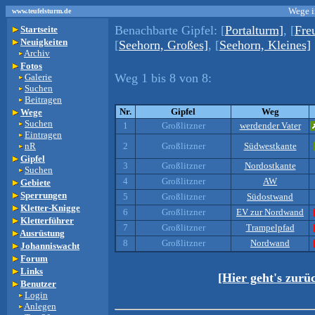
Wege i
www.teufelsturm.de
Benachbarte Gipfel:
[
Portalturm]
, [
Fre
Startseite
Neuigkeiten
[
Seehorn, Großes]
, [
Seehorn, Kleines]
Archiv
Fotos
Weg 1 bis 8 von 8:
Galerie
Suchen
Beitragen
Nr.
Gipfel
Weg
Wege
Suchen
1
Großlitzner
werdender Vater
Eintragen
nR
2
Großlitzner
Südwestkante
Gipfel
3
Großlitzner
Nordostkante
Suchen
4
Großlitzner
AW
Gebiete
Sperrungen
5
Großlitzner
Südostwand
Kletter-Knigge
6
Großlitzner
EV zur Nordwand
Kletterführer
7
Großlitzner
Trampelpfad
Ausrüstung
8
Großlitzner
Nordwand
Johanniswacht
Forum
Links
[Hier geht's zurü
Benutzer
Login
Anlegen