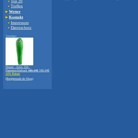
Top 20
Treffen
Wetter
Kontakt
Impressum
Datenschutz
Anzeige:
Deuter - Astro 250 -
Daunenschlafsack
185.16€
166.64€
10% Rabatt
(Bergfreunde.de Shop)