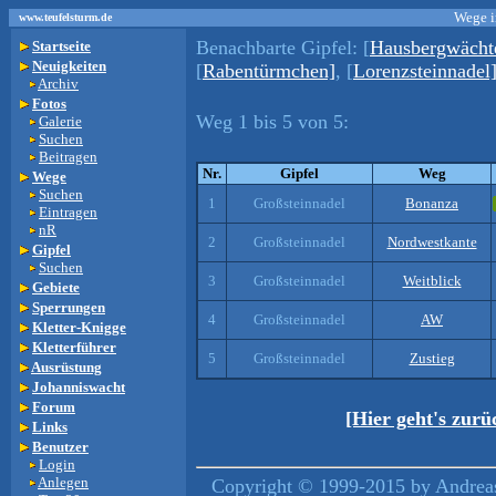
Wege i
www.teufelsturm.de
Benachbarte Gipfel:
[
Hausbergwächt
Startseite
Neuigkeiten
[
Rabentürmchen]
, [
Lorenzsteinnadel
Archiv
Fotos
Weg 1 bis 5 von 5:
Galerie
Suchen
Beitragen
Nr.
Gipfel
Weg
Wege
Suchen
1
Großsteinnadel
Bonanza
Eintragen
nR
2
Großsteinnadel
Nordwestkante
Gipfel
Suchen
3
Großsteinnadel
Weitblick
Gebiete
Sperrungen
4
Großsteinnadel
AW
Kletter-Knigge
Kletterführer
5
Großsteinnadel
Zustieg
Ausrüstung
Johanniswacht
Forum
[Hier geht's zur
Links
Benutzer
Login
Anlegen
Copyright © 1999-2015 by Andreas