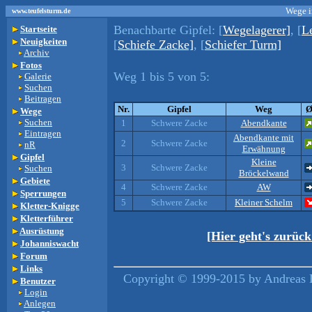
Wege i
www.teufelsturm.de
Benachbarte Gipfel:
[
Wegelagerer]
, [
L
Startseite
Neuigkeiten
[
Schiefe Zacke]
, [
Schiefer Turm]
Archiv
Fotos
Weg 1 bis 5 von 5:
Galerie
Suchen
Beitragen
Nr.
Gipfel
Weg
Wege
Suchen
1
Schwere Zacke
Abendkante
Eintragen
Abendkante mit
2
Schwere Zacke
nR
Erwähnung
Gipfel
Kleine
3
Schwere Zacke
Suchen
Bröckelwand
Gebiete
4
Schwere Zacke
AW
Sperrungen
5
Schwere Zacke
Kleiner Schelm
Kletter-Knigge
Kletterführer
Ausrüstung
[Hier geht's zurüc
Johanniswacht
Forum
Links
Copyright © 1999-2015 by Andreas L
Benutzer
Login
Anlegen