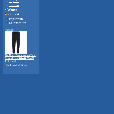
Top 20
Treffen
Wetter
Kontakt
Impressum
Datenschutz
Anzeige:
The North Face - Varuna Pant -
Softshellhose
97.43€
58.46€
40% Rabatt
(Bergfreunde.de Shop)