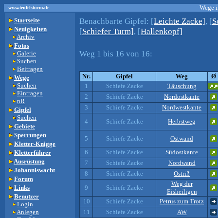
Wege i
www.teufelsturm.de
Benachbarte Gipfel:
[
Leichte Zacke]
, [
S
Startseite
Neuigkeiten
[
Schiefer Turm]
, [
Hallenkopf]
Archiv
Fotos
Weg 1 bis 16 von 16:
Galerie
Suchen
Beitragen
Nr.
Gipfel
Weg
Ø
Wege
Suchen
1
Schiefe Zacke
Täuschung
Eintragen
2
Schiefe Zacke
Nordostkante
nR
3
Schiefe Zacke
Nordwestkante
Gipfel
Suchen
4
Schiefe Zacke
Herbstweg
Gebiete
Sperrungen
5
Schiefe Zacke
Ostwand
Kletter-Knigge
6
Schiefe Zacke
Südostkante
Kletterführer
Ausrüstung
7
Schiefe Zacke
Nordwand
Johanniswacht
8
Schiefe Zacke
Ostriß
Forum
Weg der
Links
9
Schiefe Zacke
Eisheiligen
Benutzer
10
Schiefe Zacke
Petrus zum Trotz
Login
Anlegen
11
Schiefe Zacke
AW