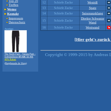
Top 20
12
Schiefe Zacke
Westriß
Treffen
13
Schiefe Zacke
Spatz
Wetter
14
Schiefe Zacke
Saisonausklang
Kontakt
Impressum
Direkte Schwarze
15
Schiefe Zacke
Datenschutz
Wand
16
Schiefe Zacke
Westwand
Anzeige:
[Hier geht's zurüc
Copyright © 1999-2015 by Andreas Le
The North Face - Varuna Pant -
Softshellhose
97.43€
58.46€
40% Rabatt
(Bergfreunde.de Shop)