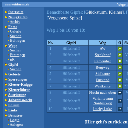
Wege i
www.teufelsturm.de
Benachbarte Gipfel:
[
Glücksturm, Kleiner]
, [
Startseite
Neuigkeiten
[
Vergessene Spitze]
Archiv
Fotos
Weg 1 bis 10 von 10:
Galerie
Suchen
Beitragen
Nr.
Gipfel
Weg
Ø
Sk
Wege
1
Hilfssheriff
AW
Suchen
Eintragen
2
Hilfssheriff
Steckbrief
V
nR
3
Hilfssheriff
Remember
V
Gipfel
4
Hilfssheriff
Bergweg
Suchen
5
Hilfssheriff
Südkante
Gebiete
Sperrungen
6
Hilfssheriff
Einstand
V
Kletter-Knigge
7
Hilfssheriff
Westkante
* 
Kletterführer
8
Hilfssheriff
Flucht nach oben
V
Ausrüstung
Variante zum
Johanniswacht
9
Hilfssheriff
Nordostweg
Forum
10
Hilfssheriff
Lucky Luke
Links
Benutzer
Login
[Hier geht's zurück z
Anlegen