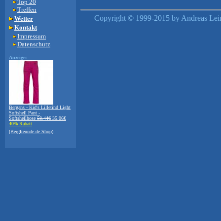
Top 20
Treffen
Copyright © 1999-2015 by Andreas Lein
Wetter
Kontakt
Impressum
Datenschutz
Anzeige:
Bergans - Kid's Lilletind Light
Softshell Pant -
Softshellhose
58.44€
35.06€
40% Rabatt
(Bergfreunde.de Shop)