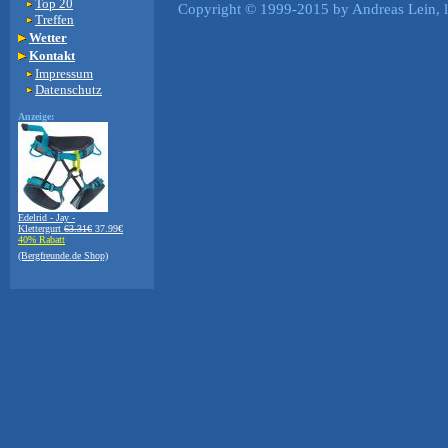
Top 20
Copyright © 1999-2015 by Andreas Lein, l
Treffen
Wetter
Kontakt
Impressum
Datenschutz
Anzeige:
Edelrid - Jay -
Klettergurt
63.31€
37.99€
40% Rabatt
(Bergfreunde.de Shop)