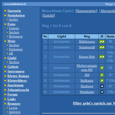
Wege i
www.teufelsturm.de
Benachbarte Gipfel:
[
Hansenstein]
, [
Akropoli
Startseite
[
Euklid]
Neuigkeiten
Archiv
Fotos
Weg 1 bis 8 von 8:
Galerie
Suchen
Beitragen
Nr.
Gipfel
Weg
Ø
Skala
Wege
1
Archimedes
Höhlenweg
III
Suchen
2
Archimedes
Schartenriß
* IV
Eintragen
VIIa
nR
3
Archimedes
Kurzer Hub
RP
Gipfel
VIIb
Suchen
Pfeilervariante
Gebiete
4
Archimedes
III
zum AW
Sperrungen
5
Archimedes
AW
II
Kletter-Knigge
Kletterführer
6
Archimedes
Südkante
* VIIa
Ausrüstung
7
Archimedes
Nordweg
IV
Johanniswacht
8
Archimedes
Westkante
VIIa
Forum
Links
[Hier geht's zurück zur
Benutzer
Login
Anlegen